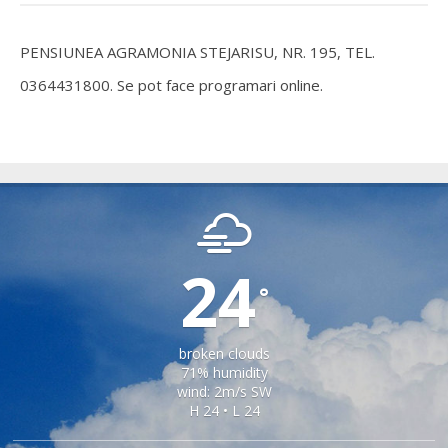
PENSIUNEA AGRAMONIA STEJARISU, NR. 195, TEL.
0364431800. Se pot face programari online.
IACOBENI
24
°
broken clouds
71% humidity
wind: 2m/s SW
H 24 • L 24