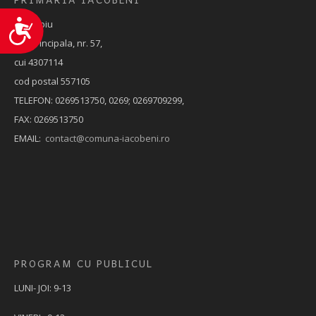
Accesibilitate
Jud. Sibiu
Str. Principala, nr. 57,
cui 4307114
cod postal 557105
TELEFON: 0269513750, 0269; 0269709299,
FAX: 0269513750
EMAIL:
contact@comuna-iacobeni.ro
PROGRAM CU PUBLICUL
LUNI- JOI: 9-13