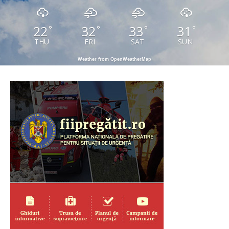
22
32
33
31
°
°
°
°
THU
FRI
SAT
SUN
Weather from OpenWeatherMap