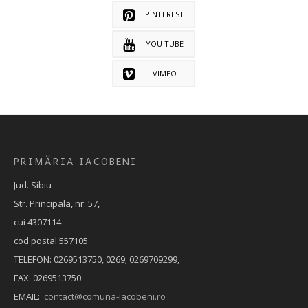
PINTEREST
YOU TUBE
VIMEO
PRIMĂRIA IACOBENI
Jud. Sibiu
Str. Principala, nr. 57,
cui 4307114
cod postal 557105
TELEFON: 0269513750, 0269; 0269709299,
FAX: 0269513750
EMAIL:
contact@comuna-iacobeni.ro