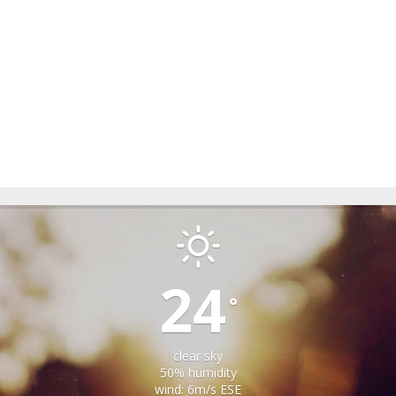
IACOBENI
24
°
clear sky
50% humidity
wind: 6m/s ESE