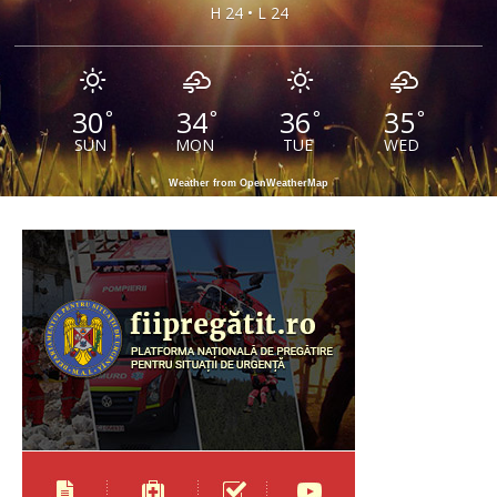
H 24 • L 24
30
34
36
35
°
°
°
°
SUN
MON
TUE
WED
Weather from OpenWeatherMap