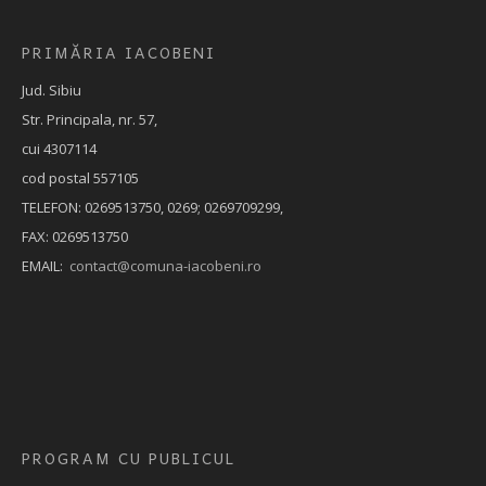
PRIMĂRIA IACOBENI
Jud. Sibiu
Str. Principala, nr. 57,
cui 4307114
cod postal 557105
TELEFON: 0269513750, 0269; 0269709299,
FAX: 0269513750
EMAIL:
contact@comuna-iacobeni.ro
PROGRAM CU PUBLICUL