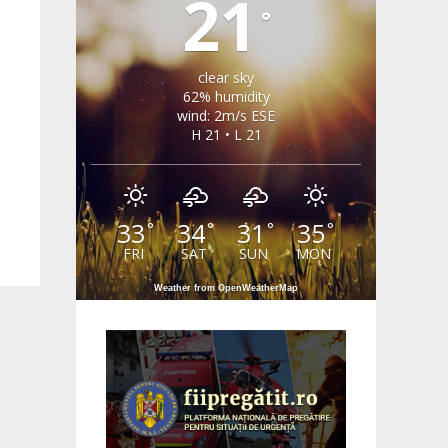
21
°
clear sky
62% humidity
wind: 2m/s ESE
H 21 • L 21
33
34
31
35
°
°
°
°
FRI
SAT
SUN
MON
Weather from OpenWeatherMap