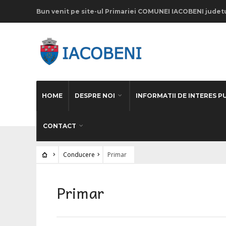
Vă
Bun venit pe site-ul Primariei COMUNEI IACOBENI judetu
rugăm
să
rețineți:
Acest
site
HOME
DESPRE NOI
INFORMATII DE INTERES P
web
include
CONTACT
un
Conducere
Primar
sistem
de
Primar
accesibilitate.
Apăsați
Control-