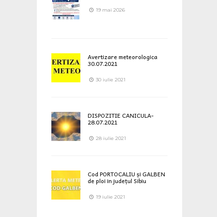
19 mai 2026
Avertizare meteorologica
30.07.2021
30 iulie 2021
DISPOZITIE CANICULA-
28.07.2021
28 iulie 2021
Cod PORTOCALIU și GALBEN
de ploi in județul Sibiu
19 iulie 2021