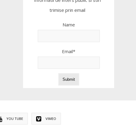
Informatii de inters public si stiri
trimise prin email
Name
Email*
YOU TUBE
VIMEO