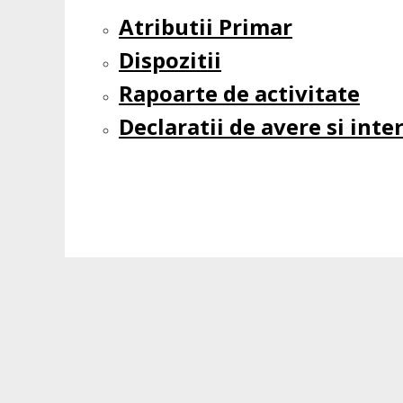
Atributii Primar
F11
Dispozitii
pentru
a
Rapoarte de activitate
ajusta
Declaratii de avere si int
site-
ul
web
la
persoanele
cu
deficiențe
de
vedere