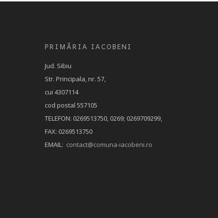
PRIMĂRIA IACOBENI
Jud. Sibiu
Str. Principala, nr. 57,
cui 4307114
cod postal 557105
TELEFON: 0269513750, 0269; 0269709299,
FAX: 0269513750
EMAIL:
contact@comuna-iacobeni.ro