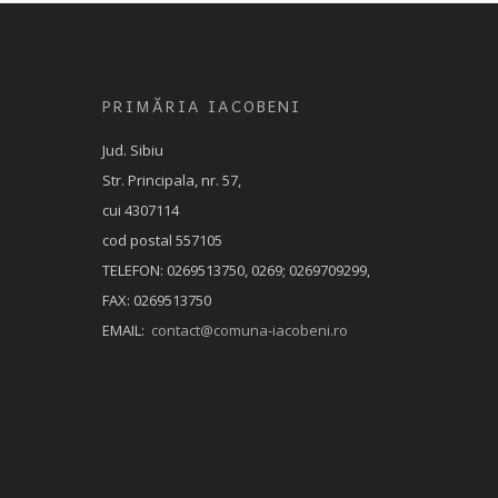
PRIMĂRIA IACOBENI
Jud. Sibiu
Str. Principala, nr. 57,
cui 4307114
cod postal 557105
TELEFON: 0269513750, 0269; 0269709299,
FAX: 0269513750
EMAIL:
contact@comuna-iacobeni.ro