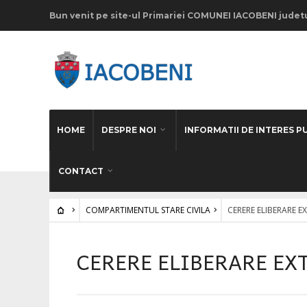
Vă
Bun venit pe site-ul Primariei COMUNEI IACOBENI judetu
rugăm
să
rețineți:
Acest
site
HOME
DESPRE NOI
INFORMATII DE INTERES P
web
include
CONTACT
un
COMPARTIMENTUL STARE CIVILA
CERERE ELIBERARE EX
sistem
de
CERERE ELIBERARE EXTR
accesibilitate.
Apăsați
Control-