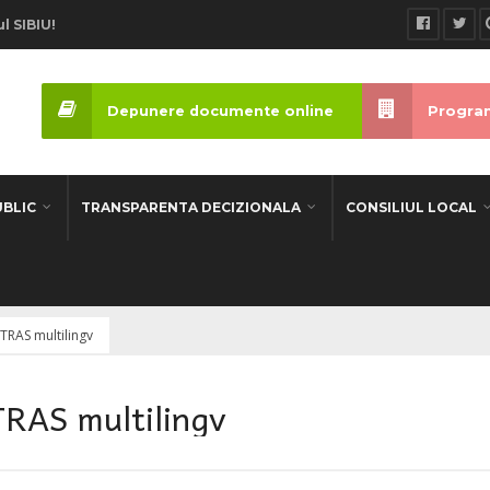
l SIBIU!
Depunere documente online
Program
UBLIC
TRANSPARENTA DECIZIONALA
CONSILIUL LOCAL
TRAS multilingv
AS multilingv