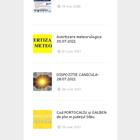
19 mai 2026
Avertizare meteorologica
30.07.2021
30 iulie 2021
DISPOZITIE CANICULA-
28.07.2021
28 iulie 2021
Cod PORTOCALIU și GALBEN
de ploi in județul Sibiu
19 iulie 2021