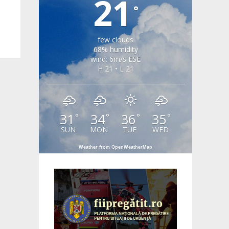
21
°
few clouds
68% humidity
wind: 6m/s ESE
H 21 • L 21
31
34
36
35
°
°
°
°
SUN
MON
TUE
WED
Weather from OpenWeatherMap