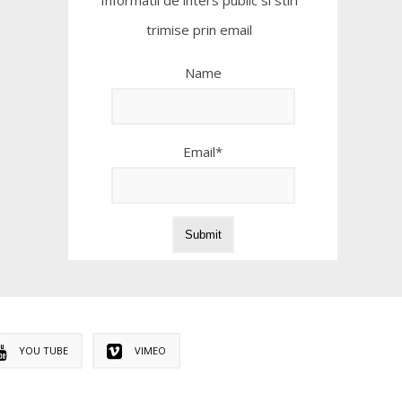
Informatii de inters public si stiri
trimise prin email
Name
Email*
YOU TUBE
VIMEO