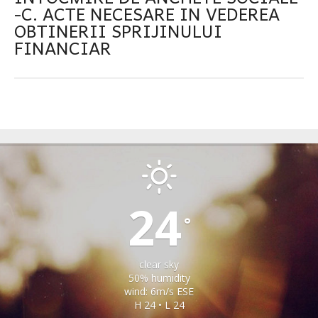
-C. ACTE NECESARE IN VEDEREA
OBTINERII SPRIJINULUI
FINANCIAR
IACOBENI
24
°
clear sky
50% humidity
wind: 6m/s ESE
H 24 • L 24