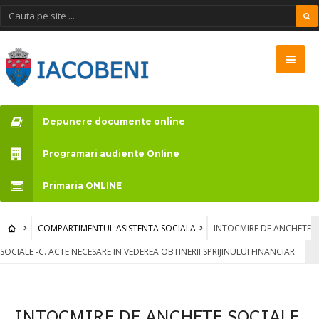
Vă
rugăm
să
rețineți:
Acest
Depunere documente online
site
web
Programari audiente Online
include
Primaria ONLINE
un
sistem
COMPARTIMENTUL ASISTENTA SOCIALA
INTOCMIRE DE ANCHETE
de
SOCIALE -C. ACTE NECESARE IN VEDEREA OBTINERII SPRIJINULUI FINANCIAR
accesibilitate.
INTOCMIRE DE ANCHETE SOCIALE