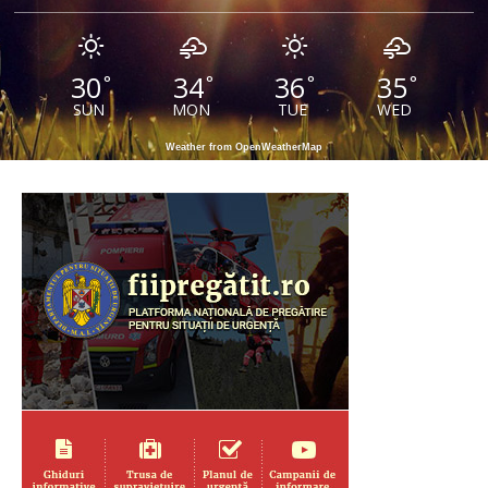
30
34
36
35
°
°
°
°
SUN
MON
TUE
WED
Weather from OpenWeatherMap