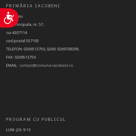
PRIMĂRIA IACOBENI
Accesibilitate
Jud. Sibiu
Str. Principala, nr. 57,
cui 4307114
cod postal 557105
TELEFON: 0269513750, 0269; 0269709299,
FAX: 0269513750
EMAIL:
contact@comuna-iacobeni.ro
PROGRAM CU PUBLICUL
LUNI- JOI: 9-13