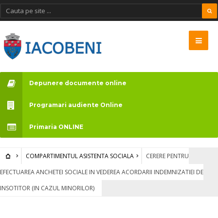
Vă
rugăm
să
rețineți:
Acest
Depunere documente online
site
web
Programari audiente Online
include
Primaria ONLINE
un
sistem
COMPARTIMENTUL ASISTENTA SOCIALA
CERERE PENTRU
de
EFECTUAREA ANCHETEI SOCIALE IN VEDEREA ACORDARII INDEMNIZATIEI DE
accesibilitate.
INSOTITOR (IN CAZUL MINORILOR)