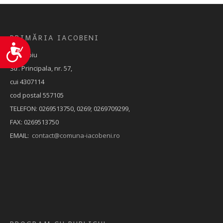
PRIMĂRIA IACOBENI
Accesibilitate
Jud. Sibiu
Str. Principala, nr. 57,
cui 4307114
cod postal 557105
TELEFON: 0269513750, 0269; 0269709299,
FAX: 0269513750
EMAIL:
contact@comuna-iacobeni.ro