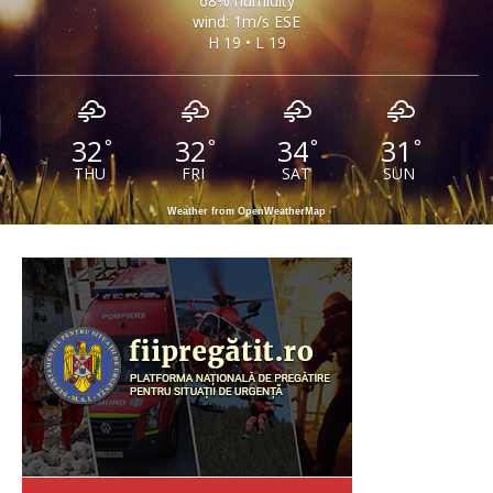
68% humidity
wind: 1m/s ESE
H 19 • L 19
32
32
34
31
°
°
°
°
THU
FRI
SAT
SUN
Weather from OpenWeatherMap